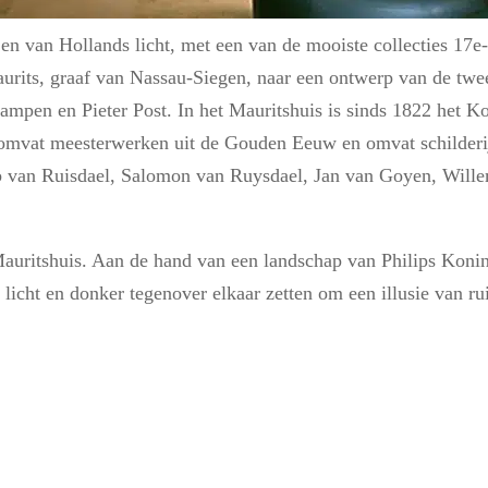
en van Hollands licht, met een van de mooiste collecties 17
rits, graaf van Nassau-Siegen, naar een ontwerp van de twe
ampen en Pieter Post. In het Mauritshuis is sinds 1822 het Ko
e omvat meesterwerken uit de Gouden Eeuw en omvat schilderi
ob van Ruisdael, Salomon van Ruysdael, Jan van Goyen, Will
Mauritshuis. Aan de hand van een landschap van Philips Konin
licht en donker tegenover elkaar zetten om een illusie van ru