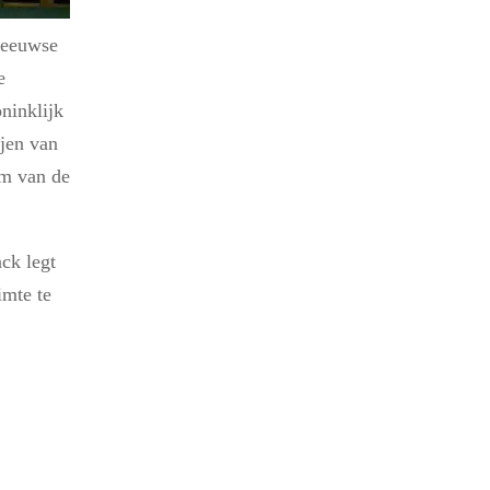
e-eeuwse
e
ninklijk
jen van
em van de
ck legt
imte te