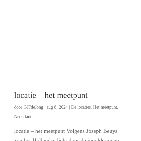
locatie – het meetpunt
door
GJFdeJong
|
aug 8, 2024
|
De locaties
,
Het meetpunt
,
Nederland
locatie – het meetpunt Volgens Joseph Beuys
zou het Hollandse licht door de inpolderingen